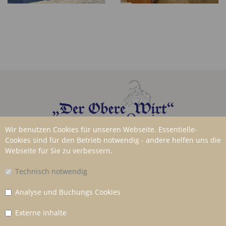
Wir benutzen Cookies für unseren Webseite. Essentielle-
Telefonnummer:
Cookies sind für den Betrieb notwendig - andere helfen uns die
Webseite für Sie zu verbessern.
+49 (0)8152 91 83 - 0
Technisch notwendig
E-Mail:
info@queri.de
Analyse und Buchungs Cookies
Externe Inhalte
Georg-Queri-Ring 9